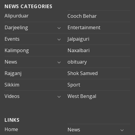
NEWS CATEGORIES
Alipurduar
Cooch Behar
Darjeeling
Entertainment
Events
Jalpaiguri
Kalimpong
Naxalbari
News
obituary
Rajganj
Shok Samved
Sikkim
Sport
Videos
West Bengal
mersin
LINKS
evden
eve
Home
News